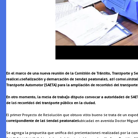
En el marco de una nueva reunión de la Comisión de Tránsito, Transporte y Se
realice
la
señalización y demarcación de sendas peatonales, así como
la
insta
Transporte Automotor (SAETA) para la ampliación de recorridos del transporte
En otro momento, la mesa de trabajo dispuso convocar a autoridades de SAETA 
de los recorridos del transporte público en la ciudad.
El primer Proyecto de Resolución que obtuvo visto bueno se trata de un exped
correspondiente de las sendas peatonales
ubicadas en avenida Doctor Miguel
Se agrega la propuesta que unifica dos presentaciones realizadas por la conce