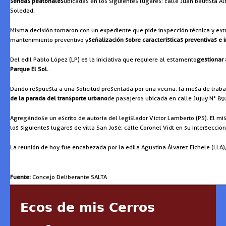
sendas peatonales
ubicadas en los siguientes lugares: calle Juan Bautista Alb
Soledad.
Misma decisión tomaron con un expediente que pide inspección técnica y estru
mantenimiento preventivo y
señalización sobre características preventivas e
Del edil Pablo López (LP) es la iniciativa que requiere al estamento
gestionar 
Parque El Sol.
Dando respuesta a una solicitud presentada por una vecina, la mesa de traba
de la parada del transporte urbano
de pasajeros ubicada en calle Jujuy N° 892 
Agregándose un escrito de autoría del legislador Víctor Lamberto (PS). El mi
los siguientes lugares de villa San José: calle Coronel Vidt en su intersecció
La reunión de hoy fue encabezada por la edila Agustina Álvarez Eichele (LLA
Fuente:
Concejo Deliberante SALTA
Ecos de mis Cerros