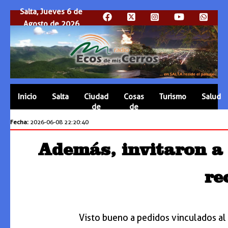
Salta, Jueves 6 de
Agosto de 2026
Inicio
Salta
Ciudad
Cosas
Turismo
Salud
de
de
Salta
Salta
Fecha:
2026-06-08 22:20:40
Además, invitaron a
re
Visto bueno a pedidos vinculados al t