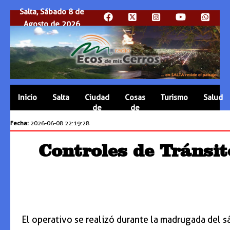
Salta, Sábado 8 de
Agosto de 2026
Inicio
Salta
Ciudad
Cosas
Turismo
Salud
de
de
Salta
Salta
Fecha:
2026-06-08 22:19:28
Controles de Tránsit
El operativo se realizó durante la madrugada del 