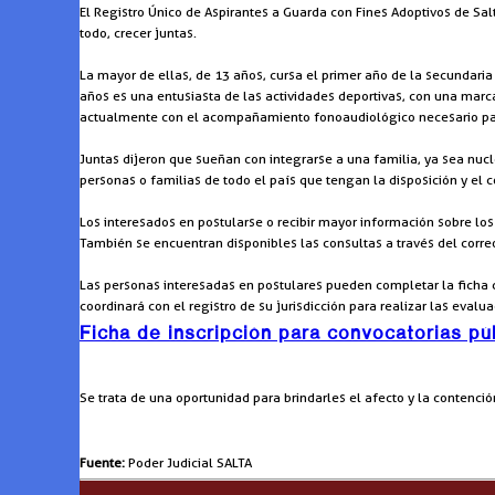
El Registro Único de Aspirantes a Guarda con Fines Adoptivos de Sa
todo, crecer juntas.
La mayor de ellas, de 13 años, cursa el primer año de la secundari
años es una entusiasta de las actividades deportivas, con una marca
actualmente con el acompañamiento fonoaudiológico necesario para
Juntas dijeron que sueñan con integrarse a una familia, ya sea nuc
personas o familias de todo el país que tengan la disposición y el 
Los interesados en postularse o recibir mayor información sobre lo
También se encuentran disponibles las consultas a través del corre
Las personas interesadas en postulares pueden completar la ficha d
coordinará con el registro de su jurisdicción para realizar las eval
Ficha de inscripción para convocatorias pú
Se trata de una oportunidad para brindarles el afecto y la contenc
Fuente:
Poder Judicial SALTA