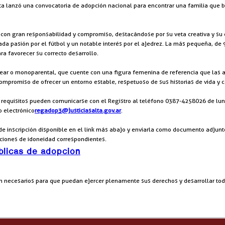
lta lanzó una convocatoria de adopción nacional para encontrar una familia que 
a con gran responsabilidad y compromiso, destacándose por su veta creativa y su 
da pasión por el fútbol y un notable interés por el ajedrez. La más pequeña, de 9
 favorecer su correcto desarrollo.
lear o monoparental, que cuente con una figura femenina de referencia que las 
compromiso de ofrecer un entorno estable, respetuoso de sus historias de vida y c
s requisitos pueden comunicarse con el Registro al teléfono 0387-4258026 de lun
o electrónico
regadop3@justiciasalta.gov.ar
.
e inscripción disponible en el link más abajo y enviarla como documento adjunto 
uaciones de idoneidad correspondientes.
blicas de adopción
ión necesarios para que puedan ejercer plenamente sus derechos y desarrollar to