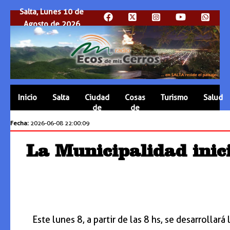
Salta, Lunes 10 de
Agosto de 2026
Inicio
Salta
Ciudad
Cosas
Turismo
Salud
de
de
Salta
Salta
Fecha:
2026-06-08 22:00:09
La Municipalidad inic
Este lunes 8, a partir de las 8 hs, se desarrolla