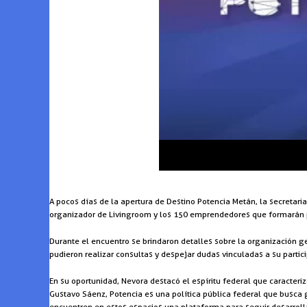
A pocos días de la apertura de Destino Potencia Metán, la secretari
organizador de Livingroom y los 150 emprendedores que formarán pa
Durante el encuentro se brindaron detalles sobre la organización ge
pudieron realizar consultas y despejar dudas vinculadas a su partic
En su oportunidad, Nevora destacó el espíritu federal que caracteri
Gustavo Sáenz, Potencia es una política pública federal que busc
encuentren en estos espacios una plataforma para seguir desarroll