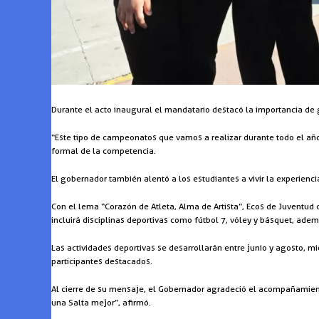
Durante el acto inaugural el mandatario destacó la importancia de 
“Este tipo de campeonatos que vamos a realizar durante todo el año 
formal de la competencia.
El gobernador también alentó a los estudiantes a vivir la experien
Con el lema “Corazón de Atleta, Alma de Artista”, Ecos de Juventud 
incluirá disciplinas deportivas como fútbol 7, vóley y básquet, ade
Las actividades deportivas se desarrollarán entre junio y agosto, m
participantes destacados.
Al cierre de su mensaje, el Gobernador agradeció el acompañamient
una Salta mejor”, afirmó.