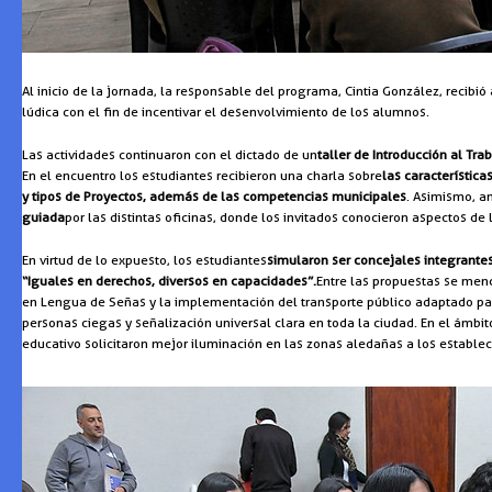
Al inicio de la jornada, la responsable del programa, Cintia González, recibi
lúdica con el fin de incentivar el desenvolvimiento de los alumnos.
Las actividades continuaron con el dictado de un
taller de Introducción al Tra
En el encuentro los estudiantes recibieron una charla sobre
las característica
y tipos de Proyectos, además de las competencias municipales
. Asimismo, a
guiada
por las distintas oficinas, donde los invitados conocieron aspectos de 
En virtud de lo expuesto, los estudiantes
simularon ser concejales integrant
“Iguales en derechos, diversos en capacidades”.
Entre las propuestas se menc
en Lengua de Señas y la implementación del transporte público adaptado pa
personas ciegas y señalización universal clara en toda la ciudad. En el ámbi
educativo solicitaron mejor iluminación en las zonas aledañas a los estab