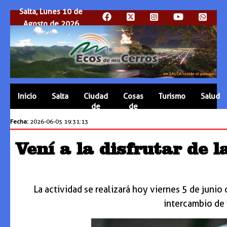
Salta, Lunes 10 de
Agosto de 2026
Inicio
Salta
Ciudad
Cosas
Turismo
Salud
de
de
Salta
Salta
Fecha:
2026-06-05 19:31:13
Vení a la disfrutar de 
La actividad se realizará hoy viernes 5 de junio
intercambio de