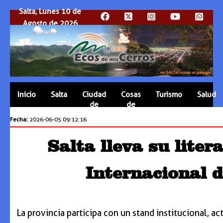
Salta, Lunes 10 de
Agosto de 2026
Inicio
Salta
Ciudad
Cosas
Turismo
Salud
de
de
Salta
Salta
Fecha:
2026-06-05 09:12:16
Salta lleva su liter
Internacional d
La provincia participa con un stand institucional, ac