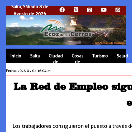
Salta, Sábado 8 de
Agosto de 2026
Inicio
Salta
Ciudad
Cosas
Turismo
Salud
de
de
Salta
Salta
Fecha:
2026-03-02 16:04:29
La Red de Empleo sigu
Los trabajadores consiguieron el puesto a través d