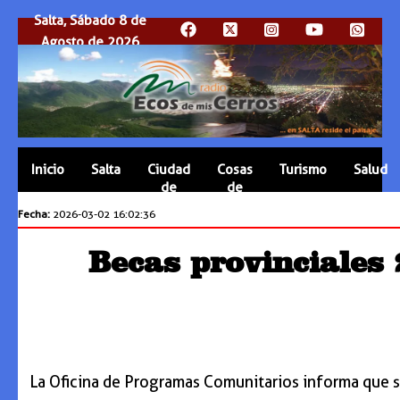
Salta, Sábado 8 de
Agosto de 2026
Inicio
Salta
Ciudad
Cosas
Turismo
Salud
de
de
Salta
Salta
Fecha:
2026-03-02 16:02:36
Becas provinciales 
La Oficina de Programas Comunitarios informa que se