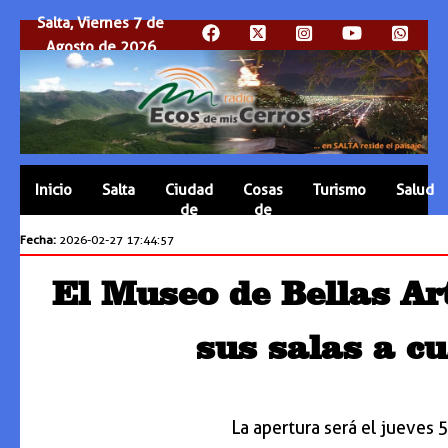
Salta, Viernes 7 de
Agosto de 2026
Inicio
Salta
Ciudad
Cosas
Turismo
Salud
de
de
Salta
Salta
Fecha:
2026-02-27 17:44:57
El Museo de Bellas A
sus salas a cu
La apertura será el jueves 