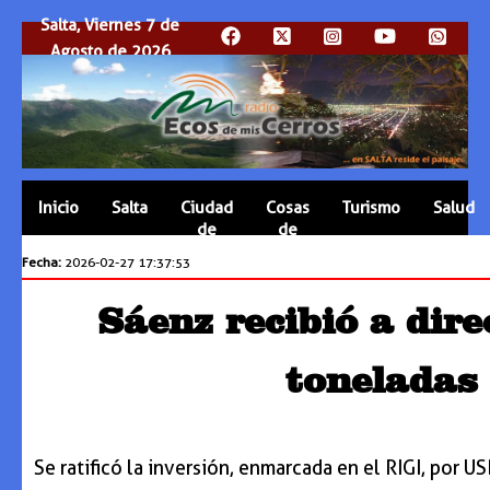
Salta, Viernes 7 de
Agosto de 2026
Inicio
Salta
Ciudad
Cosas
Turismo
Salud
de
de
Salta
Salta
Fecha:
2026-02-27 17:37:53
Sáenz recibió a dir
toneladas 
Se ratificó la inversión, enmarcada en el RIGI, por 