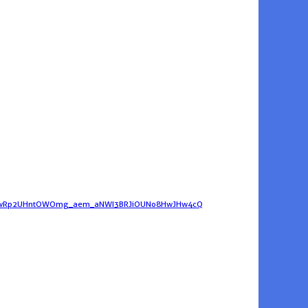
KZywRp2UHntOWOmg_aem_aNWI3BRJiOUNo8HwJHw4cQ