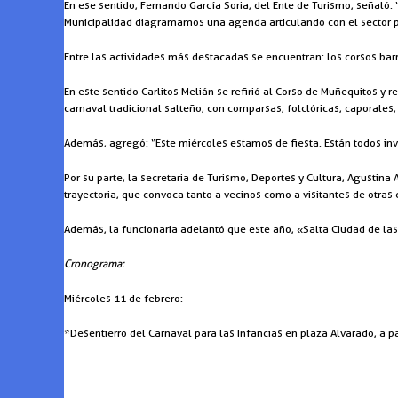
En ese sentido, Fernando García Soria, del Ente de Turismo, señaló
Municipalidad diagramamos una agenda articulando con el sector pri
Entre las actividades más destacadas se encuentran: los corsos barr
En este sentido Carlitos Melián se refirió al Corso de Muñequitos y r
carnaval tradicional salteño, con comparsas, folclóricas, caporales
Además, agregó: “Este miércoles estamos de fiesta. Están todos invit
Por su parte, la secretaria de Turismo, Deportes y Cultura, Agustina
trayectoria, que convoca tanto a vecinos como a visitantes de otras c
Además, la funcionaria adelantó que este año, «Salta Ciudad de las 
Cronograma:
Miércoles 11 de febrero:
*Desentierro del Carnaval para las Infancias en plaza Alvarado, a par