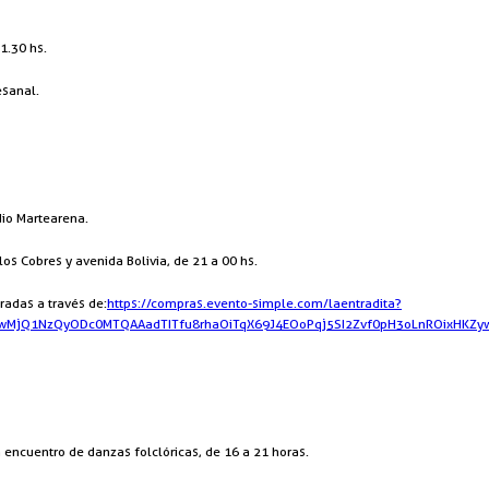
1.30 hs.
esanal.
dio Martearena.
os Cobres y avenida Bolivia, de 21 a 00 hs.
radas a través de:
https://compras.evento-simple.com/laentradita?
jQwMjQ1NzQyODc0MTQAAadTITfu8rhaOiTqX69J4EOoPqj5SI2Zvf0pH3oLnROixH
 encuentro de danzas folclóricas, de 16 a 21 horas.