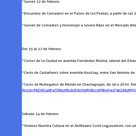
*Jueves 12 de febrero:
*Encuentro de Comadres en el Paseo de los Poetas, a partir de las 2
*Jueves de Comadres y Homenaje a Severo Báez en el Mercado Art
Del 13 al 17 de febrero:
*Corsos de la Ciudad en avenida Fernández Molina, lateral del Esta
*Corso de Castañares sobre avenida Houssay, entre San Antonio de l
*Corso de Muñequitos de Melián en Chachapoyas, de 16 a 20 hs. Ent
fbclid=PAZnRzaAP4TENleHRuA2FlbQIxMQBzcnRjBmFwcF9pZA8xM
Sábado 14 de febrero:
*Vivimos Nuestra Cultura en el Anfiteatro Cuchi Leguizamón, con un