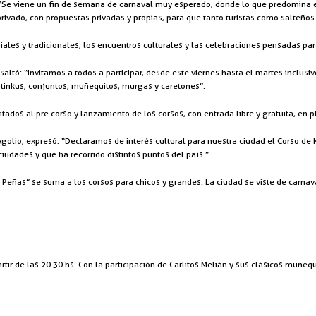
: “Se viene un fin de semana de carnaval muy esperado, donde lo que predomina e
vado, con propuestas privadas y propias, para que tanto turistas como salteños p
iales y tradicionales, los encuentros culturales y las celebraciones pensadas par
esaltó: “Invitamos a todos a participar, desde este viernes hasta el martes inclus
, tinkus, conjuntos, muñequitos, murgas y caretones”.
ados al pre corso y lanzamiento de los corsos, con entrada libre y gratuita, en pl
 Agolio, expresó: “Declaramos de interés cultural para nuestra ciudad el Corso de
iudades y que ha recorrido distintos puntos del país ”.
Peñas” se suma a los corsos para chicos y grandes. La ciudad se viste de carnaval
tir de las 20.30 hs. Con la participación de Carlitos Melián y sus clásicos muñequi