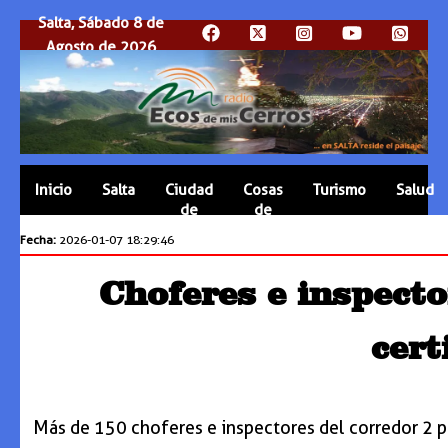
Salta, Sábado 8 de
Agosto de 2026
Inicio
Salta
Ciudad
Cosas
Turismo
Salud
de
de
Salta
Salta
Fecha:
2026-01-07 18:29:46
Choferes e inspecto
cert
Más de 150 choferes e inspectores del corredor 2 pa