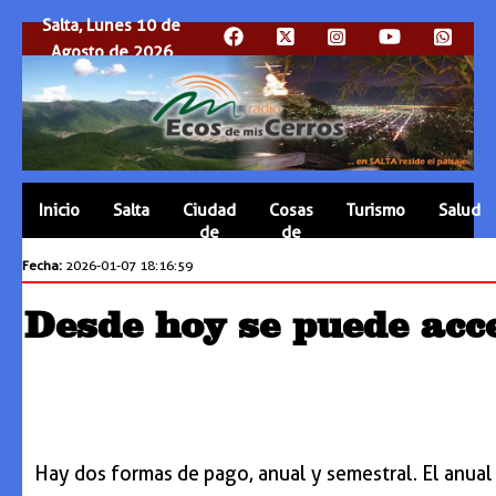
Salta, Lunes 10 de
Agosto de 2026
Inicio
Salta
Ciudad
Cosas
Turismo
Salud
de
de
Salta
Salta
Fecha:
2026-01-07 18:16:59
Desde hoy se puede acc
Hay dos formas de pago, anual y semestral. El anual 