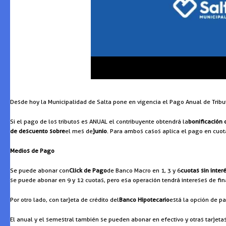
Desde hoy la Municipalidad de Salta pone en vigencia el Pago Anual de Trib
Si el pago de los tributos es ANUAL el contribuyente obtendrá la
bonificación
de descuento sobre
el mes de
junio
. Para ambos casos aplica el pago en cuota
Medios de Pago
Se puede abonar con
Click de Pago
de Banco Macro en 1, 3 y 6
cuotas sin inter
se puede abonar en 9 y 12 cuotas, pero esa operación tendrá intereses de fin
Por otro lado, con tarjeta de crédito del
Banco Hipotecario
está la opción de pa
El anual y el semestral también se pueden abonar en efectivo y otras tarjetas