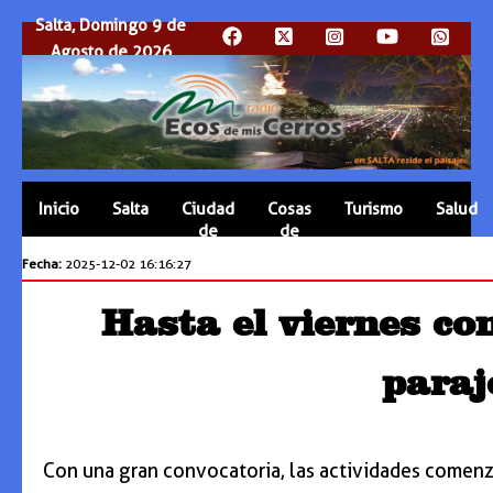
Salta, Domingo 9 de
Agosto de 2026
Inicio
Salta
Ciudad
Cosas
Turismo
Salud
de
de
Salta
Salta
Fecha:
2025-12-02 16:16:27
Hasta el viernes co
paraj
Con una gran convocatoria, las actividades comenzar