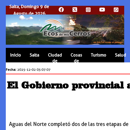
Salta, Domingo 9 de
Agosto de 2026
Inicio
Salta
Ciudad
Cosas
Turismo
Salud
de
de
Salta
Salta
Fecha:
2025-12-02 03:07:07
El Gobierno provincial 
Aguas del Norte completó dos de las tres etapas de 