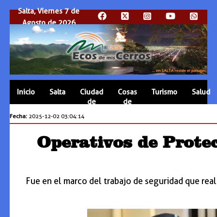
Salta, Viernes 7 de
Agosto de 2026
Inicio
Salta
Ciudad
Cosas
Turismo
Salud
de
de
Salta
Salta
Fecha:
2025-12-02 03:04:14
Operativos de Protec
Fue en el marco del trabajo de seguridad que real