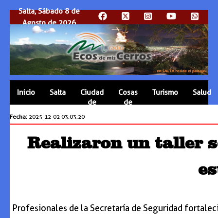
Salta, Sábado 8 de
Agosto de 2026
Inicio
Salta
Ciudad
Cosas
Turismo
Salud
de
de
Salta
Salta
Fecha:
2025-12-02 03:03:20
Realizaron un taller 
es
Profesionales de la Secretaría de Seguridad fortaleci