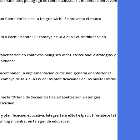
ón de materiales pedagógicos contextualizados”, moderado por Álvaro
n un fuerte énfasis en la lengua wichí. Se presentó el marco
om y Wichí Lhämtes Pilcomayo de la A a la FW, distribuidos en
abetización en contextos bilingües wichí–castellano: estrategias y
 situados.
ue acompañen la implementación curricular; generar orientaciones
lcomayo de la A a la FW en las planificaciones de los niveles Inicial
la mesa “Diseño de secuencias de alfabetización en lengua
iscusión.
y planificación educativa. Integrarse a estos espacios fortalece las
 un lugar central en la agenda educativa.