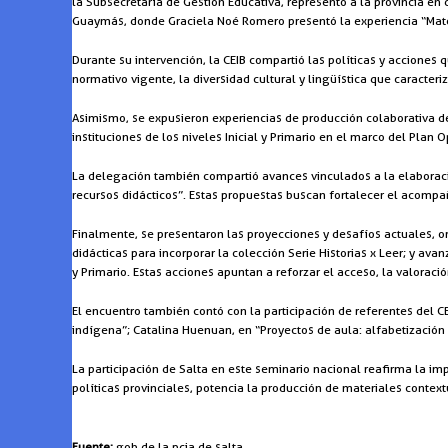
la Subsecretaría de Gestión Educativa, representó a la provincia e
Guaymás, donde Graciela Noé Romero presentó la experiencia “Materi
Durante su intervención, la CEIB compartió las políticas y acciones 
normativo vigente, la diversidad cultural y lingüística que caracter
Asimismo, se expusieron experiencias de producción colaborativa de
instituciones de los niveles Inicial y Primario en el marco del Plan 
La delegación también compartió avances vinculados a la elaboració
recursos didácticos”. Estas propuestas buscan fortalecer el acompa
Finalmente, se presentaron las proyecciones y desafíos actuales, o
didácticas para incorporar la colección Serie Historias x Leer; y ava
y Primario. Estas acciones apuntan a reforzar el acceso, la valoraci
El encuentro también contó con la participación de referentes del 
indígena”; Catalina Huenuan, en “Proyectos de aula: alfabetización 
La participación de Salta en este seminario nacional reafirma la imp
políticas provinciales, potencia la producción de materiales contex
Fuente:
gob de la pcia de salta