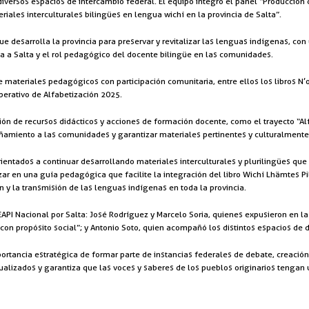
n diversos espacios de intercambio federal. El equipo integró el panel “Producci
ales interculturales bilingües en lengua wichí en la provincia de Salta”.
que desarrolla la provincia para preservar y revitalizar las lenguas indígenas, co
iza a Salta y el rol pedagógico del docente bilingüe en las comunidades.
 materiales pedagógicos con participación comunitaria, entre ellos los libros N’
Operativo de Alfabetización 2025.
n de recursos didácticos y acciones de formación docente, como el trayecto “Alf
ñamiento a las comunidades y garantizar materiales pertinentes y culturalmente
rientados a continuar desarrollando materiales interculturales y plurilingües q
nzar en una guía pedagógica que facilite la integración del libro Wichí Lhämtes Pi
ón y la transmisión de las lenguas indígenas en toda la provincia.
CEAPI Nacional por Salta: José Rodríguez y Marcelo Soria, quienes expusieron en 
con propósito social”; y Antonio Soto, quien acompañó los distintos espacios de d
ortancia estratégica de formar parte de instancias federales de debate, creación 
tualizados y garantiza que las voces y saberes de los pueblos originarios tengan