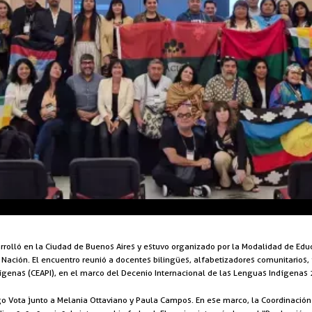
rrolló en la Ciudad de Buenos Aires y estuvo organizado por la Modalidad de Educ
a Nación. El encuentro reunió a docentes bilingües, alfabetizadores comunitarios
ígenas (CEAPI), en el marco del Decenio Internacional de las Lenguas Indígenas
 Vota junto a Melania Ottaviano y Paula Campos. En ese marco, la Coordinación d