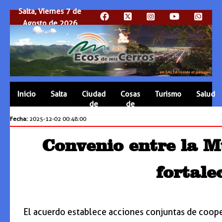
Salta, Viernes 7 de
Agosto de 2026
Inicio
Salta
Ciudad
Cosas
Turismo
Salud
de
de
Salta
Salta
Fecha:
2025-12-02 00:48:00
Convenio entre la M
fortale
El acuerdo establece acciones conjuntas de cooper