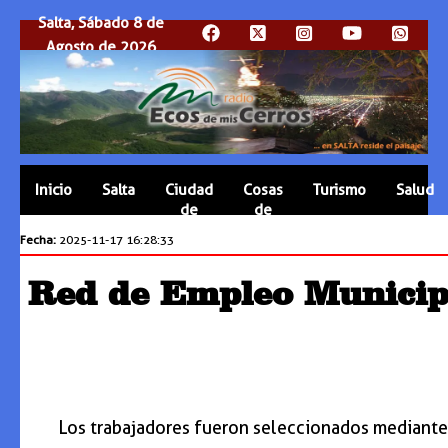
Salta, Sábado 8 de
Agosto de 2026
Inicio
Salta
Ciudad
Cosas
Turismo
Salud
de
de
Salta
Salta
Fecha:
2025-11-17 16:28:33
Red de Empleo Municip
Los trabajadores fueron seleccionados mediante 