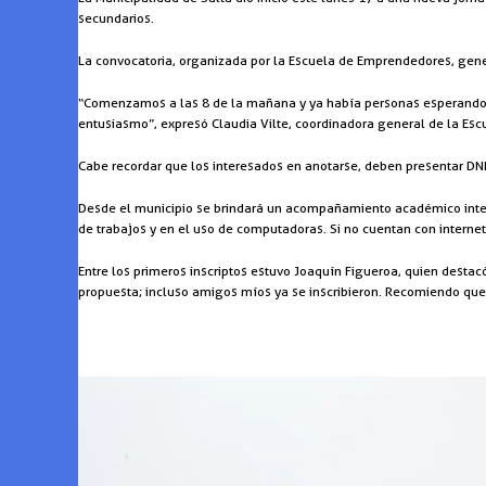
secundarios.
La convocatoria, organizada por la Escuela de Emprendedores, gen
“Comenzamos a las 8 de la mañana y ya había personas esperando
entusiasmo”, expresó Claudia Vilte, coordinadora general de la Escu
Cabe recordar que los interesados en anotarse, deben presentar DNI,
Desde el municipio se brindará un acompañamiento académico integr
de trabajos y en el uso de computadoras. Si no cuentan con internet 
Entre los primeros inscriptos estuvo Joaquín Figueroa, quien destac
propuesta; incluso amigos míos ya se inscribieron. Recomiendo qu