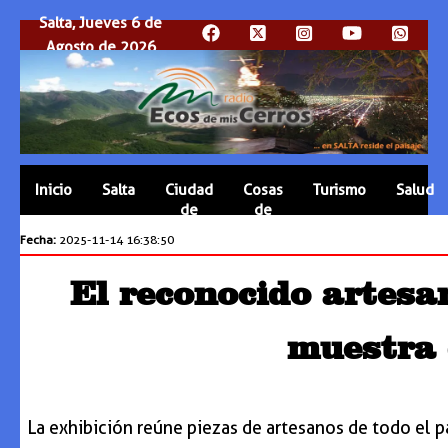
Salta, Jueves 6 de
Agosto de 2026
Inicio
Salta
Ciudad
Cosas
Turismo
Salud
de
de
Salta
Salta
Fecha:
2025-11-14 16:38:50
El reconocido artesa
muestra 
La exhibición reúne piezas de artesanos de todo el p