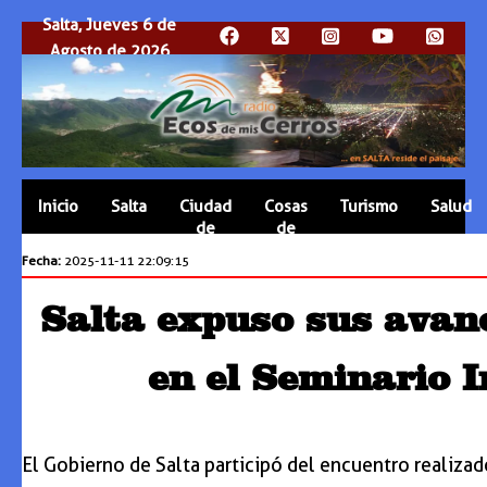
Salta, Jueves 6 de
Agosto de 2026
Inicio
Salta
Ciudad
Cosas
Turismo
Salud
de
de
Salta
Salta
Fecha:
2025-11-11 22:09:15
Salta expuso sus avance
en el Seminario I
El Gobierno de Salta participó del encuentro realizad