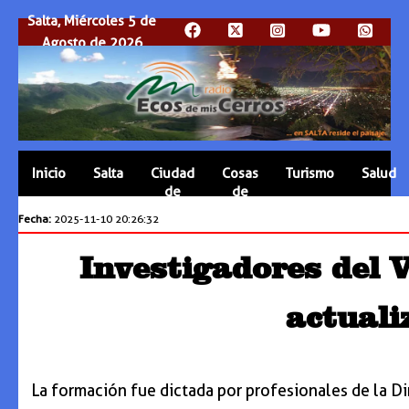
Salta, Miércoles 5 de
Agosto de 2026
Inicio
Salta
Ciudad
Cosas
Turismo
Salud
de
de
Salta
Salta
Fecha:
2025-11-10 20:26:32
Investigadores del 
actuali
La formación fue dictada por profesionales de la Dir