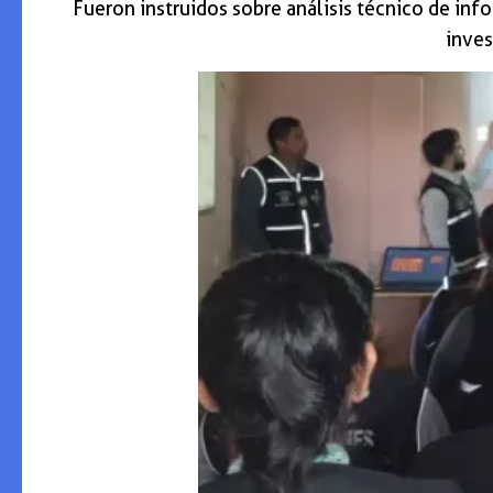
Fueron instruidos sobre análisis técnico de inf
inves