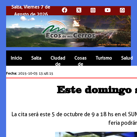
Salta, Viernes 7 de
Agosto de 2026
Inicio
Salta
Ciudad
Cosas
Turismo
Salud
de
de
Salta
Salta
Fecha:
2025-10-03 13:48:15
Este domingo s
La cita será este 5 de octubre de 9 a 18 hs en el S
feria podrá