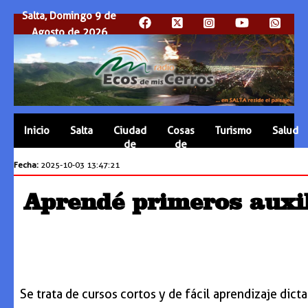
Salta, Domingo 9 de
Agosto de 2026
Inicio
Salta
Ciudad
Cosas
Turismo
Salud
de
de
Salta
Salta
Fecha:
2025-10-03 13:47:21
Aprendé primeros auxili
Se trata de cursos cortos y de fácil aprendizaje dic