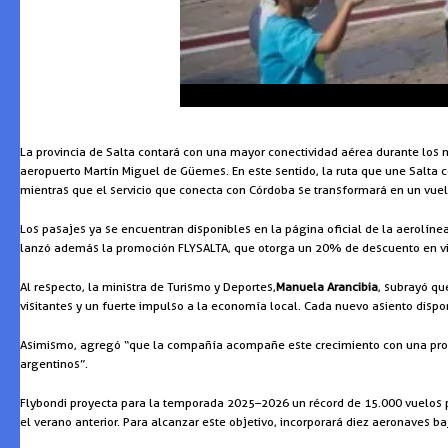
La provincia de Salta contará con una mayor conectividad aérea durante los 
aeropuerto Martín Miguel de Güemes. En este sentido, la ruta que une Salta
mientras que el servicio que conecta con Córdoba se transformará en un vuel
Los pasajes ya se encuentran disponibles en la página oficial de la aerolín
lanzó además la promoción FLYSALTA, que otorga un 20% de descuento en viaje
Al respecto, la ministra de Turismo y Deportes,
Manuela Arancibia
, subrayó qu
visitantes y un fuerte impulso a la economía local. Cada nuevo asiento dispon
Asimismo, agregó “que la compañía acompañe este crecimiento con una promo
argentinos”.
Flybondi proyecta para la temporada 2025–2026 un récord de 15.000 vuelos p
el verano anterior. Para alcanzar este objetivo, incorporará diez aeronaves 