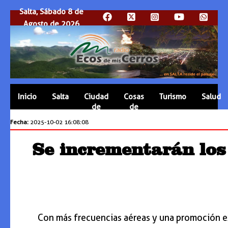
Salta, Sábado 8 de
Agosto de 2026
Inicio
Salta
Ciudad
Cosas
Turismo
Salud
de
de
Salta
Salta
Fecha:
2025-10-02 16:08:08
Se incrementarán los
Con más frecuencias aéreas y una promoción exc