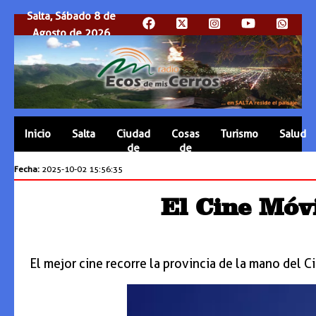
Salta, Sábado 8 de
Agosto de 2026
Inicio
Salta
Ciudad
Cosas
Turismo
Salud
de
de
Salta
Salta
Fecha:
2025-10-02 15:56:35
El Cine Móvi
El mejor cine recorre la provincia de la mano del C