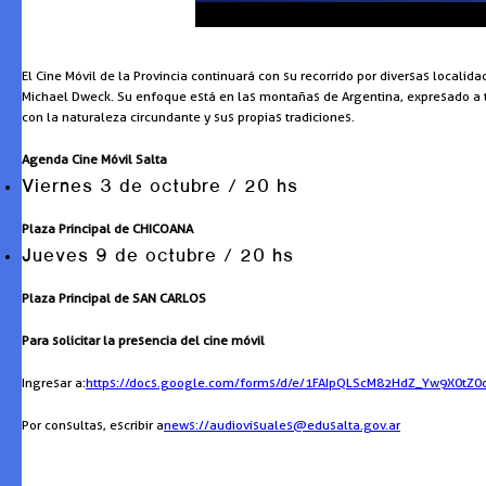
El Cine Móvil de la Provincia continuará con su recorrido por diversas locali
Michael Dweck. Su enfoque está en las montañas de Argentina, expresado a
con la naturaleza circundante y sus propias tradiciones.
Agenda Cine Móvil Salta
Viernes 3 de octubre / 20 hs
Plaza Principal de CHICOANA
Jueves 9 de octubre / 20 hs
Plaza Principal de SAN CARLOS
Para solicitar la presencia del cine móvil
Ingresar a:
https://docs.google.com/forms/d/e/1FAIpQLScM82HdZ_Yw9X0t
Por consultas, escribir a
news://audiovisuales@edusalta.gov.ar