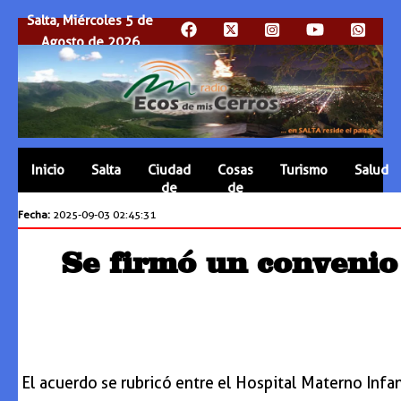
Salta, Miércoles 5 de
Agosto de 2026
Inicio
Salta
Ciudad
Cosas
Turismo
Salud
de
de
Salta
Salta
Fecha:
2025-09-03 02:45:31
Se firmó un convenio 
El acuerdo se rubricó entre el Hospital Materno Infan