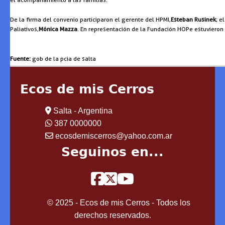
De la firma del convenio participaron el gerente del HPMI,
Esteban Rusinek
; e
Paliativos,
Mónica Mazza
. En representación de la Fundación HOPe estuvieron
Fuente:
gob de la pcia de salta
Ecos de mis Cerros
Salta - Argentina
387 0000000
ecosdemiscerros@yahoo.com.ar
Seguinos en...
© 2025 - Ecos de mis Cerros - Todos los
derechos reservados.