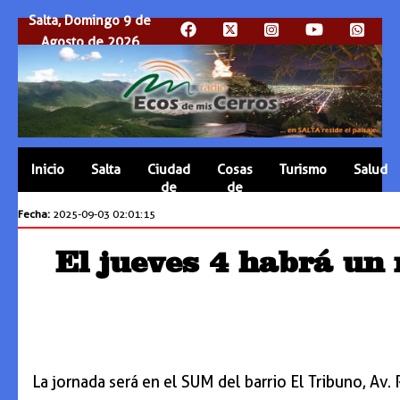
Salta, Domingo 9 de
Agosto de 2026
Inicio
Salta
Ciudad
Cosas
Turismo
Salud
de
de
Salta
Salta
Fecha:
2025-09-03 02:01:15
El jueves 4 habrá un 
La jornada será en el SUM del barrio El Tribuno, Av