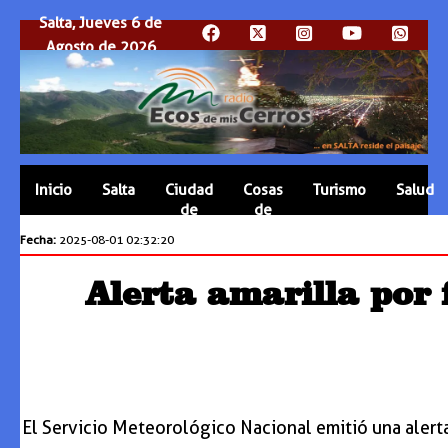
Salta, Jueves 6 de
Agosto de 2026
Inicio
Salta
Ciudad
Cosas
Turismo
Salud
de
de
Salta
Salta
Fecha:
2025-08-01 02:32:20
Alerta amarilla por 
El Servicio Meteorológico Nacional emitió una alerta 