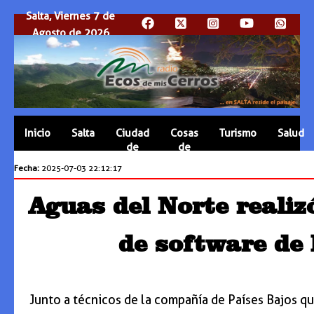
Salta, Viernes 7 de
Agosto de 2026
Inicio
Salta
Ciudad
Cosas
Turismo
Salud
de
de
Salta
Salta
Fecha:
2025-07-03 22:12:17
Aguas del Norte realiz
de software de 
Junto a técnicos de la compañía de Países Bajos que