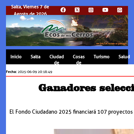
Salta, Viernes 7 de
Agosto de 2026
Inicio
Salta
Ciudad
Cosas
Turismo
Salud
de
de
Salta
Salta
Fecha:
2025-06-09 20:18:49
Ganadores selecc
El Fondo Ciudadano 2025 financiará 107 proyectos c