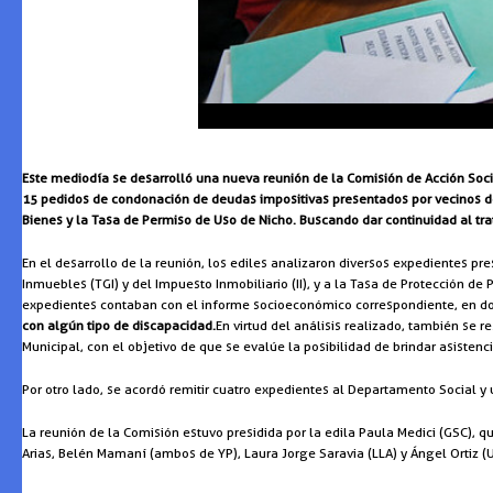
Este mediodía se desarrolló una nueva reunión de la Comisión de Acción Soci
15 pedidos de condonación de deudas impositivas presentados por vecinos de 
Bienes y la Tasa de Permiso de Uso de Nicho. Buscando dar continuidad al tra
En el desarrollo de la reunión, los ediles analizaron diversos expedientes 
Inmuebles (TGI) y del Impuesto Inmobiliario (II), y a la Tasa de Protección d
expedientes contaban con el informe socioeconómico correspondiente, en do
con algún tipo de discapacidad.
En virtud del análisis realizado, también se r
Municipal, con el objetivo de que se evalúe la posibilidad de brindar asistencia
Por otro lado, se acordó remitir cuatro expedientes al Departamento Social y
La reunión de la Comisión estuvo presidida por la edila Paula Medici (GSC), 
Arias, Belén Mamaní (ambos de YP), Laura Jorge Saravia (LLA) y Ángel Ortiz (