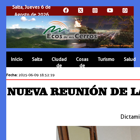
Salta, Jueves 6 de
Agosto de 2026
Inicio
Salta
Ciudad
Cosas
Turismo
Salud
de
de
Salta
Salta
Fecha:
2025-06-09 18:52:19
NUEVA REUNIÓN DE L
Dictami