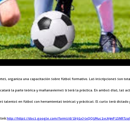
ortes, organiza una capacitación sobre fútbol formativo. Las inscripciones son tot
icatará la parte teórica y mañana viernes 9 será la práctica. En ambos días, las a
es talentos en fútbol con herramientas teóricas y prácticas. El curso será dicta
link:
http://https://docs.google.com/forms/d/1k91xJ-lxQQ5Muc1vcA9nP1SNRTzq