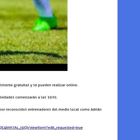
almente gratuitas y se pueden realizar online.
ctividades comenzarán a las 19 hs.
do por reconocidos entrenadores del medio local como Adrián
QE4khH7Ac_i5iQI/viewform?edit_requested=true