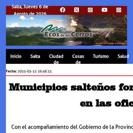
Salta, Jueves 6 de
Agosto de 2026
Inicio
Salta
Ciudad
Cosas
Turismo
Salud
de
de
Salta
Salta
Fecha:
2025-03-12 16:48:15
Municipios salteños for
en las ofi
Con el acompañamiento del Gobierno de la Provincia