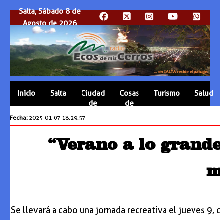
Salta, Sábado 8 de
Agosto de 2026
Inicio
Salta
Ciudad
Cosas
Turismo
Salud
de
de
Salta
Salta
Fecha:
2025-01-07 18:29:57
“Verano a lo grande
m
Se llevará a cabo una jornada recreativa el jueves 9, 