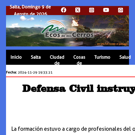
Salta, Domingo 9 de
Agosto de 2026
Inicio
Salta
Ciudad
Cosas
Turismo
Salud
de
de
Salta
Salta
Fecha:
2024-11-29 19:33:21
Defensa Civil instru
La formación estuvo a cargo de profesionales del o