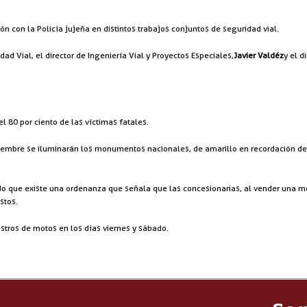
n con la Policía jujeña en distintos trabajos conjuntos de seguridad vial.
d Vial, el director de Ingeniería Vial y Proyectos Especiales,
Javier Valdéz
y el d
 80 por ciento de las víctimas fatales.
embre se iluminarán los monumentos nacionales, de amarillo en recordación de la
do que existe una ordenanza que señala que las concesionarias, al vender una m
stos.
stros de motos en los días viernes y sábado.