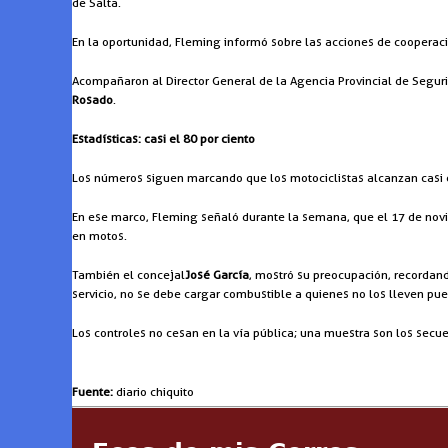
de Salta.
En la oportunidad, Fleming informó sobre las acciones de cooperació
Acompañaron al Director General de la Agencia Provincial de Segurida
Rosado
.
Estadísticas: casi el 80 por ciento
Los números siguen marcando que los motociclistas alcanzan casi el
En ese marco, Fleming señaló durante la semana, que el 17 de novi
en motos.
También el concejal
José García
, mostró su preocupación, recordan
servicio, no se debe cargar combustible a quienes no los lleven pue
Los controles no cesan en la vía pública; una muestra son los secue
Fuente:
diario chiquito