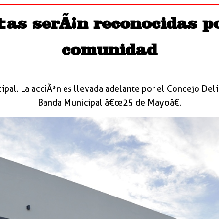
as serÃ¡n reconocidas po
comunidad
icipal. La acciÃ³n es llevada adelante por el Concejo Deli
Banda Municipal â€œ25 de Mayoâ€.