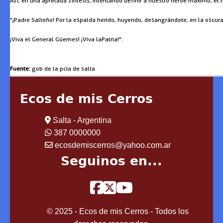
Así, en una apretada síntesis, intentando definir a nuestro héroe máximo, el 
"¡Padre Salteño! Por la espalda herido, huyendo, desangrándote, en la oscura S
¡Viva el General Güemes! ¡Viva la Patria!".
Fuente:
gob de la pcia de salta
Ecos de mis Cerros
Salta - Argentina
387 0000000
ecosdemiscerros@yahoo.com.ar
Seguinos en...
© 2025 - Ecos de mis Cerros - Todos los