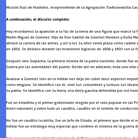
Nicolás Ruiz de Huidobro, vicepresidente de la Agrupación Tradicionalista Gau
A continuación, el discurso completo:
Hoy recordamos la aparición a la faz de la tierra de una figura que marcó la
Martin Miguel de Güemes. Hijo de Don Gabriel de Güemes Montero y Doña Marí
abrazó la carrera de las armas, y así a los 14 años sentó plaza como cadet
en 1803. Se destaco durante las invasiones inglesas de 1806 y 1807 con la 
Después vino Suipacha, la primera victoria de la patria naciente, donde fue a
Guerra por las autoridades del puerto. Desde allí en adelante, toda una vida
Analizar a Güemes sólo en lo militar nos deja sin cubrir otros aspectos impo
como ninguno. Se identificó con él, vivió sus costumbres y sostuvo sus ideal
su patria. Se identificó con su tierra, esa tierra gaucha defendida por sus 
Fue un estadista y el primer gobernador elegido por el voto popular en las Pr
dotes naturales y sobre todo un caudillo, caudillo en el sentido de conduc
No fue un caudillo localista, fue un jefe de Estado, el primero que desde el 
militar fue un estratega muy especial que combinó el sistema de la guerra d