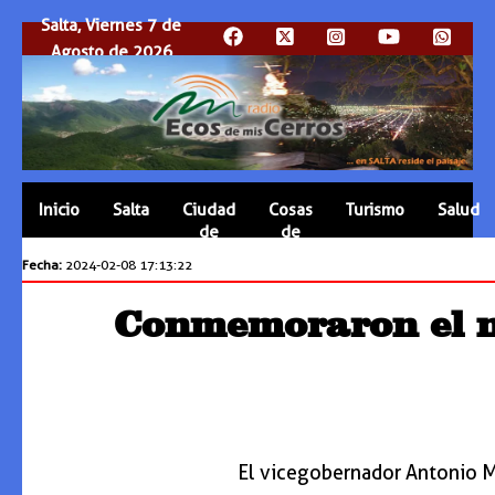
Salta, Viernes 7 de
Agosto de 2026
Inicio
Salta
Ciudad
Cosas
Turismo
Salud
de
de
Salta
Salta
Fecha:
2024-02-08 17:13:22
Conmemoraron el na
El vicegobernador Antonio M