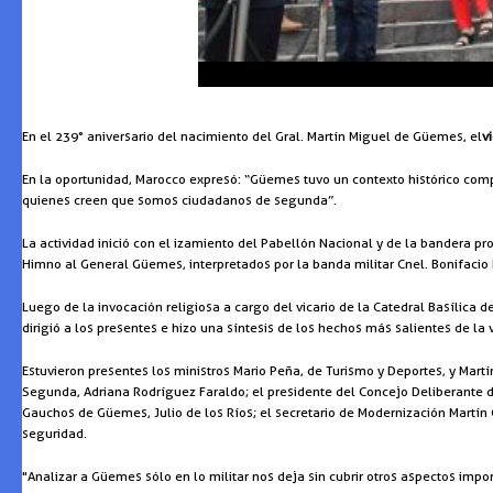
En el 239° aniversario del nacimiento del Gral. Martín Miguel de Güemes, el
v
En la oportunidad, Marocco expresó: “Güemes tuvo un contexto histórico comp
quienes creen que somos ciudadanos de segunda”.
La actividad inició con el izamiento del Pabellón Nacional y de la bandera pr
Himno al General Güemes, interpretados por la banda militar Cnel. Bonifacio 
Luego de la invocación religiosa a cargo del vicario de la Catedral Basílica 
dirigió a los presentes e hizo una síntesis de los hechos más salientes de l
Estuvieron presentes los ministros Mario Peña, de Turismo y Deportes, y Martín
Segunda, Adriana Rodríguez Faraldo; el presidente del Concejo Deliberante d
Gauchos de Güemes, Julio de los Ríos; el secretario de Modernización Martín
seguridad.
"Analizar a Güemes sólo en lo militar nos deja sin cubrir otros aspectos impor