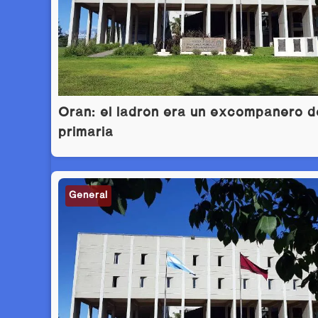
Orán: el ladrón era un excompañero d
primaria
General