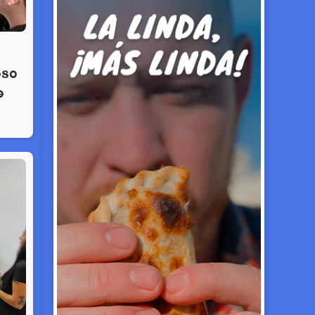
eso
e