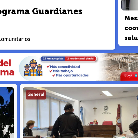
programa Guardianes
Mesa
coor
sal
Comunitarios
General