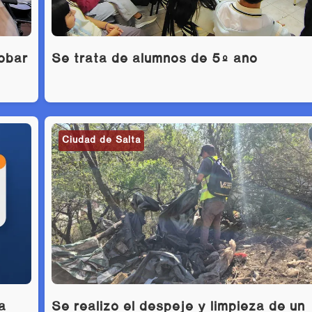
robar
Se trata de alumnos de 5º año
Ciudad de Salta
a
Se realizó el despeje y limpieza de un