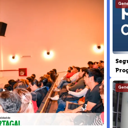
Gene
Seg
Pro
Gene