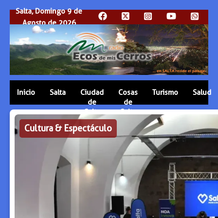
Salta, Domingo 9 de
Agosto de 2026
Inicio
Salta
Ciudad
Cosas
Turismo
Salud
de
de
Salta
Salta
Cultura & Espectáculo