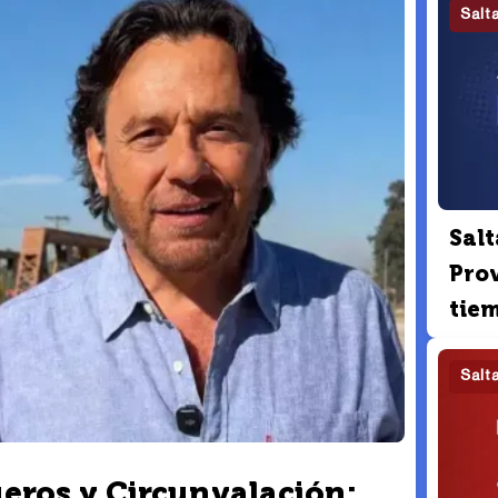
Salt
Salt
Pro
tie
Salt
ueros y Circunvalación: