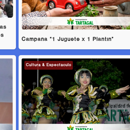
las
es
Campaña “1 Juguete x 1 Plantín”
Cultura & Espectáculo