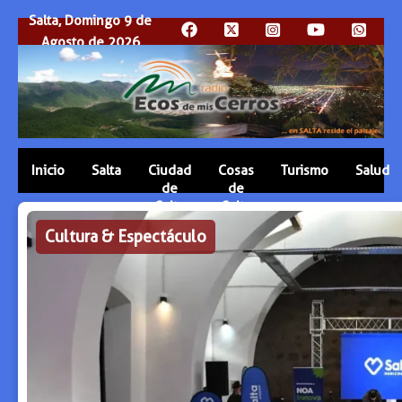
Salta, Domingo 9 de
Agosto de 2026
Inicio
Salta
Ciudad
Cosas
Turismo
Salud
de
de
Salta
Salta
Cultura & Espectáculo