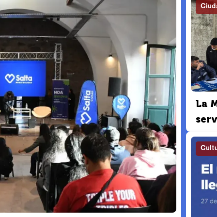
Ciud
La 
serv
Cult