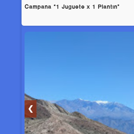
Campaña “1 Juguete x 1 Plantín”
❮