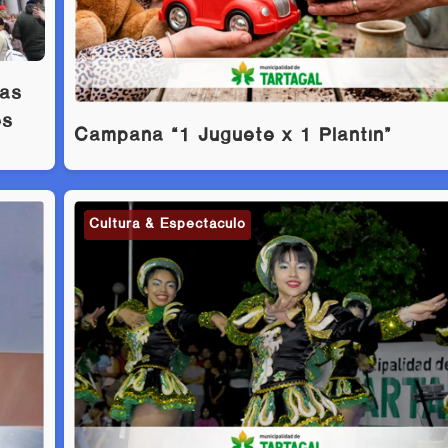
las
es
Campaña “1 Juguete x 1 Plantín”
Cultura & Espectáculo