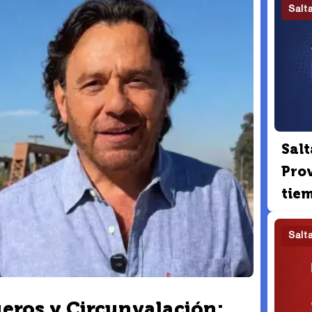
Salt
Salt
Pro
tie
Salt
ueros y Circunvalación: